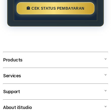
🏦 CEK STATUS PEMBAYARAN
Products
Services
POS4D
SITUS TOTO
Support
AppleCare+
POS 4D
Corporate
SLOT
About iStudio
My Account
POS 4D