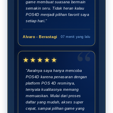
game membuat suasana bermain
semakin seru. Tidak heran kalau
POS4D menjadi pilihan favorit saya
setiap hari."
Alvaro - Berastagi
07 menit yang lalu
★★★★★
"Awalnya saya hanya mencoba
POS4D karena penasaran dengan
platform POS 4D resminya,
ternyata kualitasnya memang
memuaskan. Mulai dari proses
daftar yang mudah, akses super
cepat, sampai pilihan game yang