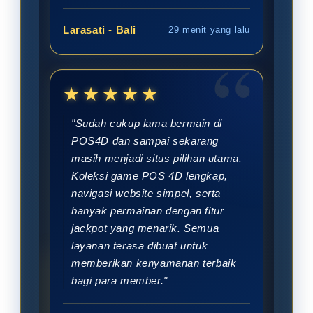
Larasati - Bali
29 menit yang lalu
★★★★★
"Sudah cukup lama bermain di
POS4D dan sampai sekarang
masih menjadi situs pilihan utama.
Koleksi game POS 4D lengkap,
navigasi website simpel, serta
banyak permainan dengan fitur
jackpot yang menarik. Semua
layanan terasa dibuat untuk
memberikan kenyamanan terbaik
bagi para member."