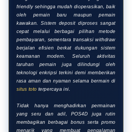
friendly sehingga mudah dioperasikan, baik
oleh pemain baru maupun pemain
kawakan. Sistem deposit diproses sangat
cepat melalui berbagai pilihan metode
pembayaran, sementara transaksi withdraw
berjalan efisien berkat dukungan sistem
keamanan modern. Seluruh aktivitas
taruhan pemain juga dilindungi oleh
teknologi enkripsi terkini demi memberikan
rasa aman dan nyaman selama bermain di
situs toto
terpercaya ini.
Tidak hanya menghadirkan permainan
yang seru dan adil, POS4D juga rutin
membagikan berbagai bonus serta promo
menarik yang membuat pengalaman