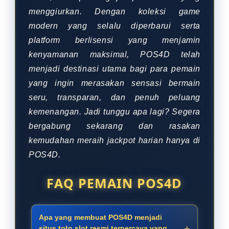
menggiurkan. Dengan koleksi game
modern yang selalu diperbarui serta
platform berlisensi yang menjamin
kenyamanan maksimal, POS4D telah
menjadi destinasi utama bagi para pemain
yang ingin merasakan sensasi bermain
seru, transparan, dan penuh peluang
kemenangan. Jadi tunggu apa lagi? Segera
bergabung sekarang dan rasakan
kemudahan meraih jackpot harian hanya di
POS4D.
FAQ PEMAIN POS4D
Apa yang membuat POS4D menjadi
situs toto slot resmi terpercaya yang