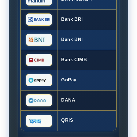
Tr
Bank BRI
Tr
Bank BNI
Tr
Bank CIMB
GoPay
DANA
Pem
QRIS