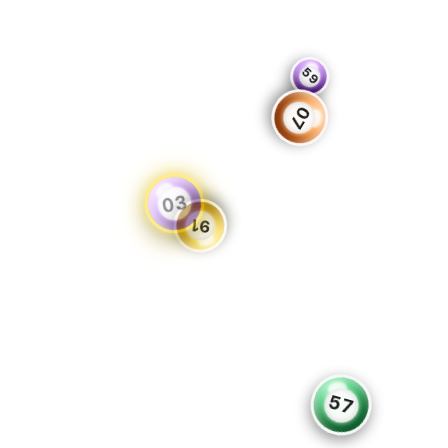
59
07
03
91
57