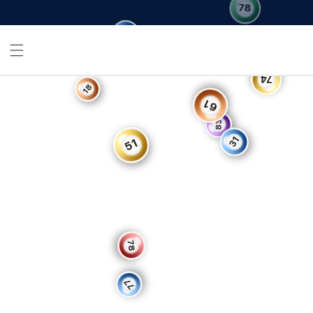
78
69
74
18
61
83
51
31
78
77