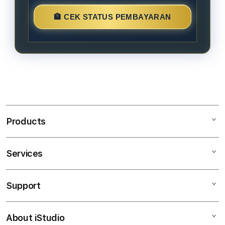
🏦 CEK STATUS PEMBAYARAN
Products
Services
POS4D
SITUS TOTO
Support
AppleCare+
POS 4D
Corporate
SLOT
About iStudio
My Account
POS 4D