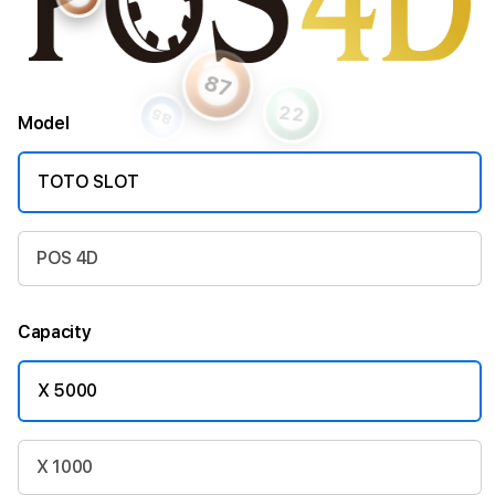
Model
TOTO SLOT
POS 4D
Capacity
X 5000
X 1000