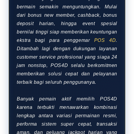
bermain semakin menguntungkan. Mulai
dari bonus new member, cashback, bonus
deposit harian, hingga event spesial
bernilai tinggi siap memberikan keuntungan
ekstra bagi para penggemar
POS 4D
.
Ditambah lagi dengan dukungan layanan
customer service profesional yang siaga 24
jam nonstop, POS4D selalu berkomitmen
memberikan solusi cepat dan pelayanan
terbaik bagi seluruh penggunanya.
34
Banyak pemain aktif memilih POS4D
karena terbukti menawarkan kombinasi
lengkap antara variasi permainan resmi,
performa sistem super cepat, transaksi
aman, dan peluang jackpot harian yang