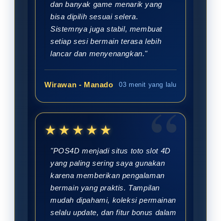
dan banyak game menarik yang
bisa dipilih sesuai selera.
Sistemnya juga stabil, membuat
setiap sesi bermain terasa lebih
lancar dan menyenangkan."
Wirawan - Manado
03 menit yang lalu
★★★★★
"POS4D menjadi situs toto slot 4D
yang paling sering saya gunakan
karena memberikan pengalaman
bermain yang praktis. Tampilan
mudah dipahami, koleksi permainan
selalu update, dan fitur bonus dalam