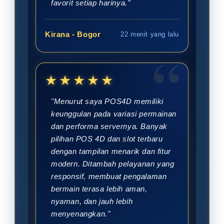
favorit setiap harinya."
Kirana - Bogor
22 menit yang lalu
★★★★★
"Menurut saya POS4D memiliki
keunggulan pada variasi permainan
dan performa servernya. Banyak
pilihan POS 4D dan slot terbaru
dengan tampilan menarik dan fitur
modern. Ditambah pelayanan yang
responsif, membuat pengalaman
bermain terasa lebih aman,
nyaman, dan jauh lebih
menyenangkan."