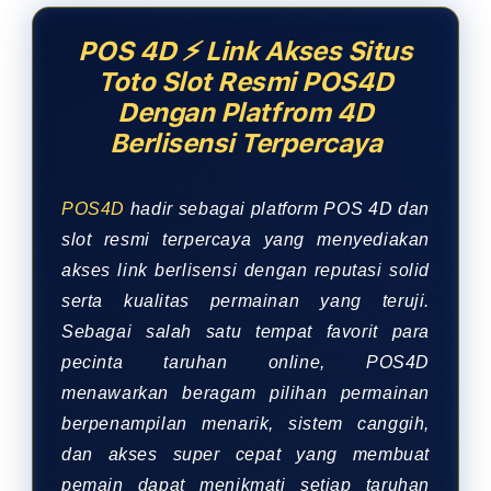
POS 4D ⚡️ Link Akses Situs
Toto Slot Resmi POS4D
Dengan Platfrom 4D
Berlisensi Terpercaya
POS4D
hadir sebagai platform POS 4D dan
slot resmi terpercaya yang menyediakan
akses link berlisensi dengan reputasi solid
serta kualitas permainan yang teruji.
Sebagai salah satu tempat favorit para
pecinta taruhan online, POS4D
menawarkan beragam pilihan permainan
berpenampilan menarik, sistem canggih,
dan akses super cepat yang membuat
pemain dapat menikmati setiap taruhan