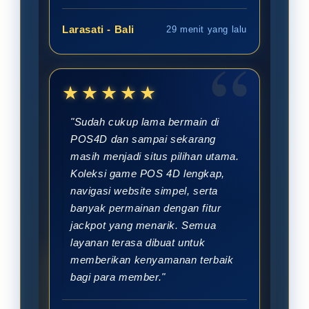
Larasati - Bali
29 menit yang lalu
★★★★★
"Sudah cukup lama bermain di
POS4D dan sampai sekarang
masih menjadi situs pilihan utama.
Koleksi game POS 4D lengkap,
navigasi website simpel, serta
banyak permainan dengan fitur
jackpot yang menarik. Semua
layanan terasa dibuat untuk
memberikan kenyamanan terbaik
bagi para member."