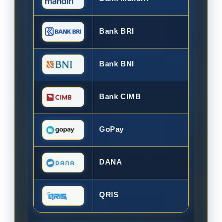
Tr
Bank BRI
Tr
Bank BNI
Tr
Bank CIMB
GoPay
DANA
Pem
QRIS