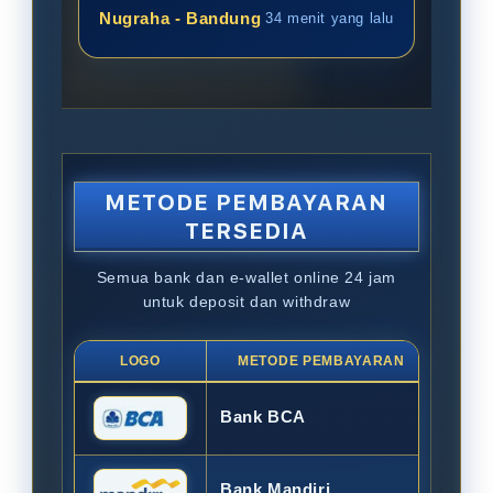
Nugraha - Bandung
34 menit yang lalu
METODE PEMBAYARAN
TERSEDIA
Semua bank dan e-wallet online 24 jam
untuk deposit dan withdraw
LOGO
METODE PEMBAYARAN
JEN
Tr
Bank BCA
Tr
Bank Mandiri