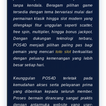
tanpa kendala. Beragam pilihan game
tersedia dengan tema bervariasi mulai dari
permainan klasik hingga slot modern yang
dilengkapi fitur unggulan seperti scatter,
free spin, multiplier, hingga bonus jackpot.
Dengan dukungan teknologi terbaru,
POS4D menjadi pilihan paling pas bagi
pemain yang mencari
toto slot
berkualitas
dengan peluang kemenangan yang lebih
besar setiap hari.
Keunggulan POS4D terletak pada
kemudahan akses serta pelayanan prima
yang diberikan kepada seluruh member.
Proses bermain dirancang sangat praktis
dengan antarmuka website yang user-