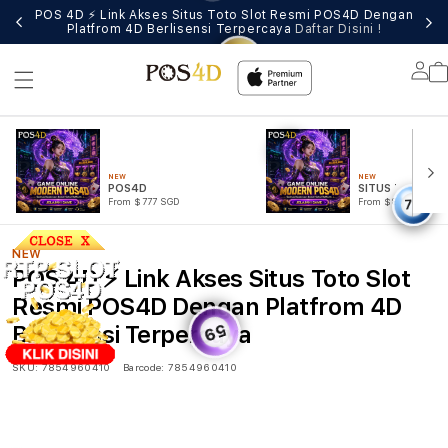
a
POS 4D ⚡️ Link Akses Situs Toto Slot Resmi POS4D Dengan
Platfrom 4D Berlisensi Terpercaya
Daftar Disini !
Lo
30
in
76
NEW
NEW
22
POS4D
SITUS TOTO
From $777 SGD
From $888 SGD
85
87
NEW
POS 4D ⚡️ Link Akses Situs Toto Slot
Resmi POS4D Dengan Platfrom 4D
58
Berlisensi Terpercaya
SKU:
7854960410
Barcode:
7854960410
94
08
00