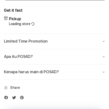
quantity
quant
for
for
Get it fast
POS
POS
4D
4D
Pickup
⚡️
⚡️
Loading store
Link
Link
Akses
Akse
Situs
Situs
Limited Time Promotion
Toto
Toto
Slot
Slot
Resmi
Resm
Apa itu POS4D?
POS4D
POS
Dengan
Deng
Platfrom
Plat
Kenapa harus main di POS4D?
4D
4D
Berlisensi
Berli
Terpercaya
Terp
Share