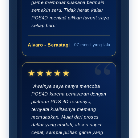
game membuat suasana bermain
semakin seru. Tidak heran kalau
POS4D menjadi pilihan favorit saya
setiap hari."
Alvaro - Berastagi
07 menit yang lalu
★★★★★
"Awalnya saya hanya mencoba
POS4D karena penasaran dengan
platform POS 4D resminya,
ternyata kualitasnya memang
memuaskan. Mulai dari proses
daftar yang mudah, akses super
cepat, sampai pilihan game yang