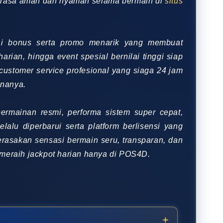
kan rasa aman dan nyaman selama bermain di
situs
ai bonus serta promo menarik yang membuat
an, hingga event spesial bernilai tinggi siap
ustomer service profesional yang siaga 24 jam
unanya.
ermainan resmi, performa sistem super cepat,
lu diperbarui serta platform berlisensi yang
asakan sensasi bermain seru, transparan, dan
eraih jackpot harian hanya di POS4D.