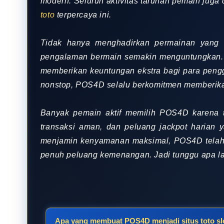
modern. Seluruh aktivitas taruhan pemain juga
toto
terpercaya ini.
Tidak hanya menghadirkan permainan yang 
pengalaman bermain semakin menguntungkan. Mu
memberikan keuntungan ekstra bagi para pen
nonstop, POS4D selalu berkomitmen memberikan
Banyak pemain aktif memilih POS4D karena te
transaksi aman, dan peluang jackpot harian 
menjamin kenyamanan maksimal, POS4D telah m
penuh peluang kemenangan. Jadi tunggu apa l
Apa yang membuat POS4D menjadi situs toto slo