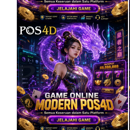
Open
media
4
in
modal