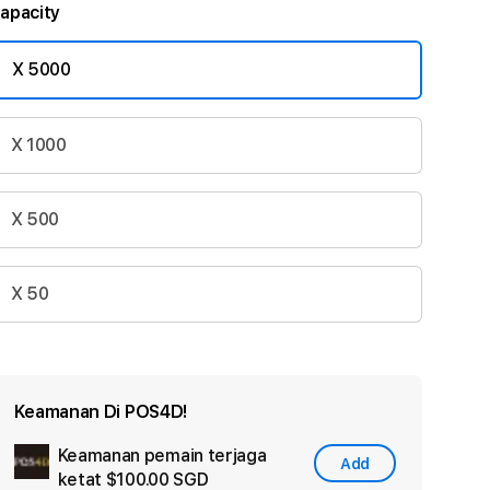
apacity
X 5000
X 1000
X 500
X 50
Keamanan Di POS4D!
Keamanan pemain terjaga
Add
Add
ketat
$100.00 SGD
Apple