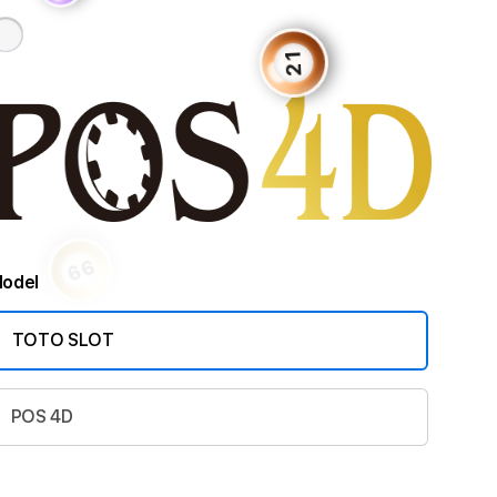
41
83
82
odel
TOTO SLOT
POS 4D