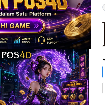
44
69
52
M