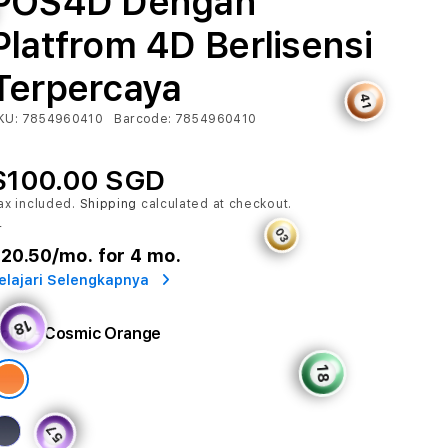
POS4D Dengan
99
Platfrom 4D Berlisensi
Terpercaya
4
KU:
7854960410
Barcode:
7854960410
$100.00 SGD
ax included.
Shipping
calculated at checkout.
r
20.50
/mo. for 4 mo.
elajari Selengkapnya
olor
- Cosmic Orange